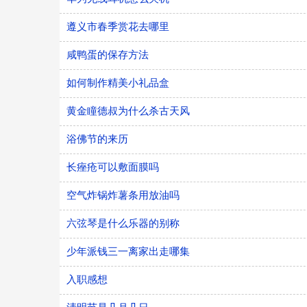
遵义市春季赏花去哪里
咸鸭蛋的保存方法
如何制作精美小礼品盒
黄金瞳德叔为什么杀古天风
浴佛节的来历
长痤疮可以敷面膜吗
空气炸锅炸薯条用放油吗
六弦琴是什么乐器的别称
少年派钱三一离家出走哪集
入职感想