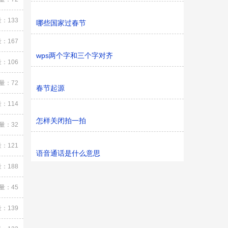
：133
哪些国家过春节
：167
wps两个字和三个字对齐
：106
量：72
春节起源
：114
怎样关闭拍一拍
量：32
：121
语音通话是什么意思
：188
量：45
：139