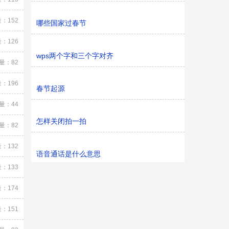
：152
哪些国家过春节
：126
wps两个字和三个字对齐
量：82
：196
春节起源
量：44
怎样关闭拍一拍
量：82
：132
语音通话是什么意思
：133
：174
：151