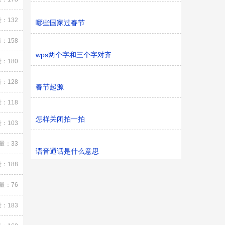
：132
哪些国家过春节
：158
wps两个字和三个字对齐
：180
：128
春节起源
：118
怎样关闭拍一拍
：103
量：33
语音通话是什么意思
：188
量：76
：183