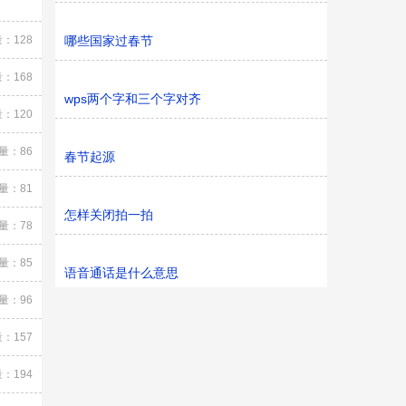
：128
哪些国家过春节
：168
wps两个字和三个字对齐
：120
量：86
春节起源
量：81
怎样关闭拍一拍
量：78
量：85
语音通话是什么意思
量：96
：157
：194