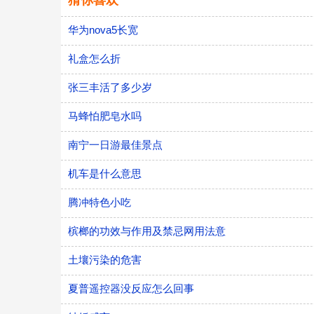
猜你喜欢
华为nova5长宽
礼盒怎么折
张三丰活了多少岁
马蜂怕肥皂水吗
南宁一日游最佳景点
机车是什么意思
腾冲特色小吃
槟榔的功效与作用及禁忌网用法意
土壤污染的危害
夏普遥控器没反应怎么回事