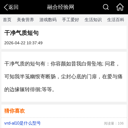
融合经验网
返回
首页
美食营养
游戏数码
手工爱好
生活知识
生活百科
干净气质短句
2026-04-22 10:37:49
​干净气质的短句有：你容颜如昔我白骨坠地; 问君，
可知我半笺幽恨寄断肠，尘封心底的门扉，在爱与痛
的边缘辗转徘徊;等等。
猜你喜欢
vrd-al10是什么型号
阅读量：106