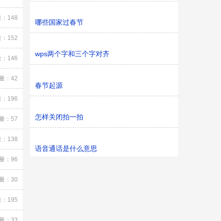
：148
哪些国家过春节
：152
wps两个字和三个字对齐
：146
量：42
春节起源
：196
怎样关闭拍一拍
量：57
：138
语音通话是什么意思
量：96
量：30
：195
量：33