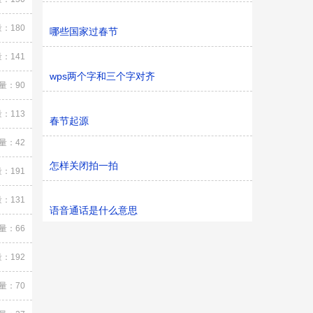
：180
哪些国家过春节
：141
wps两个字和三个字对齐
量：90
：113
春节起源
量：42
怎样关闭拍一拍
：191
：131
语音通话是什么意思
量：66
：192
量：70