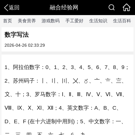
融合经验网
返回
首页
美食营养
游戏数码
手工爱好
生活知识
生活百科
数字写法
2026-04-26 02:33:29
1、阿拉伯数字：0、1、2、3、4、5、6、7、8、9；
2、苏州码子：〡、〢、〣、〤、〥、〦、〧、〨、
〩、十；3、罗马数字：Ⅰ、Ⅱ、Ⅲ、Ⅳ、Ⅴ、Ⅵ、Ⅶ、
Ⅷ、Ⅸ、Ⅹ、Ⅺ、Ⅻ；4、英文数字：A、B、C、
D、E、F (在十六进制中用到)；5、中文数字：一、