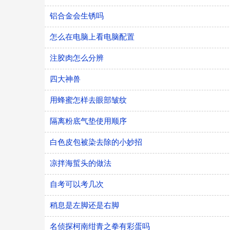
铝合金会生锈吗
怎么在电脑上看电脑配置
注胶肉怎么分辨
四大神兽
用蜂蜜怎样去眼部皱纹
隔离粉底气垫使用顺序
白色皮包被染去除的小妙招
凉拌海蜇头的做法
自考可以考几次
稍息是左脚还是右脚
名侦探柯南绀青之拳有彩蛋吗