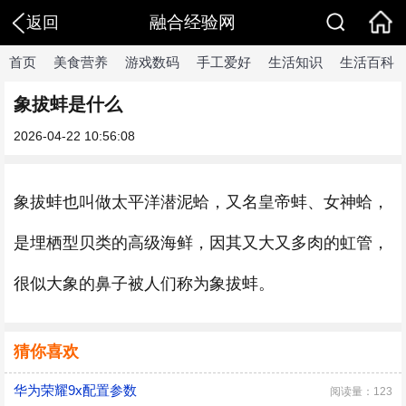
融合经验网
返回
首页
美食营养
游戏数码
手工爱好
生活知识
生活百科
象拔蚌是什么
2026-04-22 10:56:08
象拔蚌也叫做太平洋潜泥蛤，又名皇帝蚌、女神蛤，
是埋栖型贝类的高级海鲜，因其又大又多肉的虹管，
很似大象的鼻子被人们称为象拔蚌。
猜你喜欢
华为荣耀9x配置参数
阅读量：123