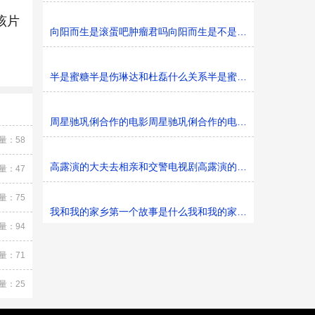
该片
向阳而生是滚蛋吧肿瘤君吗向阳而生是不是滚蛋吧肿瘤君
半是蜜糖半是伤琳达和杜磊什么关系半是蜜糖半是伤琳达和
周星驰巩俐合作的电影周星驰巩俐合作的电影是什么
量：58
高露演的大夫去相亲和交警电视剧高露演的大夫去和交警相
量：47
量：75
我和我的家乡第一个故事是什么我和我的家乡的第一个故事
量：94
量：71
量：25