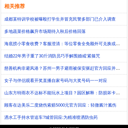
相关推荐
成都某特训学校被曝殴打学生并冒充民警多部门已介入调查
多地蔬菜价格飙升市场期待入秋后价格回落
海底捞小零食收费？客服澄清：等位零食全免额外可兑换或购买
结婚22年男子重了30斤消防员巧手解围婚戒‘紧箍咒
慈善机构非避风港？苏州一男子避雨被保安驱赶官方回应并致歉
女子与伴侣观看开奖直播自家号码与大奖号码一一对应
山东方特雨衣不达标不能玩水上项目？园区解释：防损坏卡机风险
顾客在达美乐二度烧伤索赔5000元官方回应：轻微酱汁溅伤
洒水工手持水管追车?城管回应:为精准喷洒防虫药