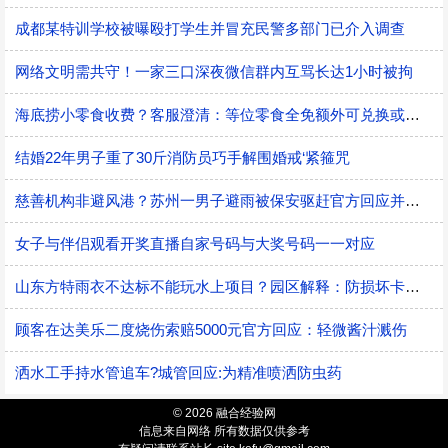
成都某特训学校被曝殴打学生并冒充民警多部门已介入调查
网络文明需共守！一家三口深夜微信群内互骂长达1小时被拘
海底捞小零食收费？客服澄清：等位零食全免额外可兑换或购买
结婚22年男子重了30斤消防员巧手解围婚戒‘紧箍咒
慈善机构非避风港？苏州一男子避雨被保安驱赶官方回应并致歉
女子与伴侣观看开奖直播自家号码与大奖号码一一对应
山东方特雨衣不达标不能玩水上项目？园区解释：防损坏卡机风险
顾客在达美乐二度烧伤索赔5000元官方回应：轻微酱汁溅伤
洒水工手持水管追车?城管回应:为精准喷洒防虫药
© 2026 融合经验网
信息来自网络 所有数据仅供参考