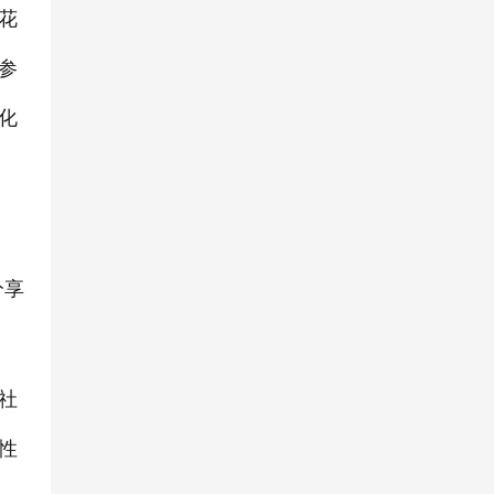
花
参
化
分享
社
性