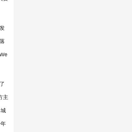
发
落
We
了
方主
界城
少年