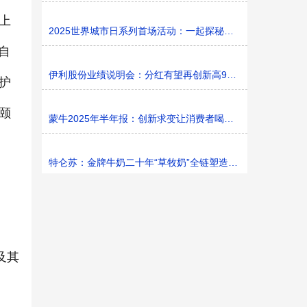
上
2025世界城市日系列首场活动：一起探秘家门口的“魔法花园
自
伊利股份业绩说明会：分红有望再创新高9%利润率目标不变
护
颐
蒙牛2025年半年报：创新求变让消费者喝上奶、喝好奶、喝
特仑苏：金牌牛奶二十年“草牧奶”全链塑造有机新矩阵
及其