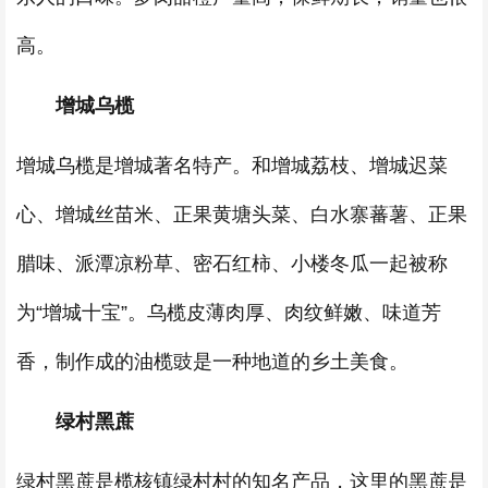
高。
增城乌榄
增城乌榄是增城著名特产。和增城荔枝、增城迟菜
心、增城丝苗米、正果黄塘头菜、白水寨蕃薯、正果
腊味、派潭凉粉草、密石红柿、小楼冬瓜一起被称
为“增城十宝”。乌榄皮薄肉厚、肉纹鲜嫩、味道芳
香，制作成的油榄豉是一种地道的乡土美食。
绿村黑蔗
绿村黑蔗是榄核镇绿村村的知名产品，这里的黑蔗是