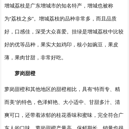
增城荔枝是广东增城市的知名特产，增城也被称
为“荔枝之乡”。增城荔枝的品种非常多，而且品质
好，口感佳，深受大众喜爱。挂绿是增城荔枝中比较
好的优等品种，果实大如鸡印，核小如豌豆，果皮
薄，果肉甘甜，非常好吃。
萝岗甜橙
萝岗甜橙和其他地区的甜橙相比，具有“特而专、精
而美”的特色，色泽鲜艳、大小适中、甘甜多汁、清
爽可口，还带着浓郁的桂花香味和蜜味，完全符合广
东人的口味。萝岗甜橙产量高，保鲜期长，销量也很