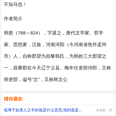
不知马也！
作者简介
韩愈（768～824），字退之，唐代文学家、哲学
家、思想家，汉族，河南河阳（今河南省焦作孟州
市）人，自称郡望为昌黎韩氏，为韩姓三大郡望之
一，昌黎郡在今天辽宁义县。晚年任吏部侍郎，又称
韩吏部，谥号“文”，又称韩文公
猜你喜欢
祗辱于奴隶人之手的祗是什么意思,他到底是不是通假字祗辱于奴隶人之手的祗是通假字吗
阅读量：36