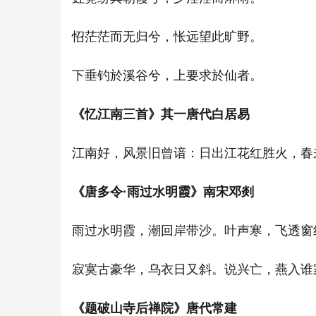
怊茫茫而无归兮，怅远望此旷野。
下垂钓於溪谷兮，上要求於仙者。
《忆江南三首》其一唐代白居易
江南好，风景旧曾谙：日出江花红胜火，春
《唐多令·雨过水明霞》南宋邓剡
雨过水明霞，潮回岸带沙。叶声寒，飞透窗
寂寞古豪华，乌衣日又斜。说兴亡，燕入谁
《题破山寺后禅院》唐代常建