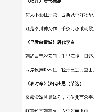
《牡丹》唐代徐凝
何人不爱牡丹花，占断城中好物华。
疑是洛川神女作，千娇万态破朝霞。
《早发白帝城》唐代李白
朝辞白帝彩云间，千里江陵一日还。
两岸猿声啼不住，轻舟已过万重山。
《哀时命》汉代庄忌（节选）
雾露濛濛其晨降兮，云依斐而承宇。
虹霓纷其朝霞兮，夕淫淫而淋雨。