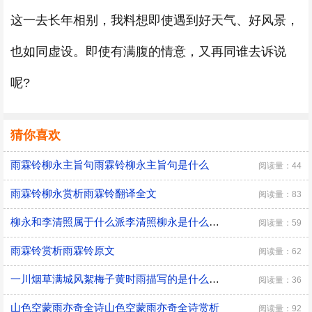
这一去长年相别，我料想即使遇到好天气、好风景，
也如同虚设。即使有满腹的情意，又再同谁去诉说
呢?
猜你喜欢
雨霖铃柳永主旨句雨霖铃柳永主旨句是什么
阅读量：44
雨霖铃柳永赏析雨霖铃翻译全文
阅读量：83
柳永和李清照属于什么派李清照柳永是什么派代表诗人
阅读量：59
雨霖铃赏析雨霖铃原文
阅读量：62
一川烟草满城风絮梅子黄时雨描写的是什么季节一川烟草满城风絮梅子黄时雨描写的是什么时候的季节
阅读量：36
山色空蒙雨亦奇全诗山色空蒙雨亦奇全诗赏析
阅读量：92