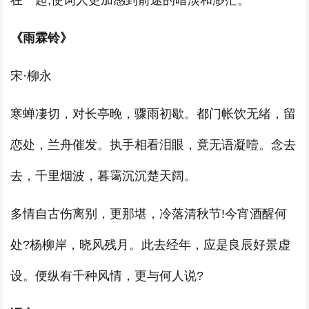
在一起,使词人更加感到前途的暗淡和渺茫。
《雨霖铃》
宋·柳永
寒蝉凄切，对长亭晚，骤雨初歇。都门帐饮无绪，留
恋处，兰舟催发。执手相看泪眼，竟无语凝噎。念去
去，千里烟波，暮霭沉沉楚天阔。
多情自古伤离别，更那堪，冷落清秋节!今宵酒醒何
处?杨柳岸，晓风残月。此去经年，应是良辰好景虚
设。便纵有千种风情，更与何人说?