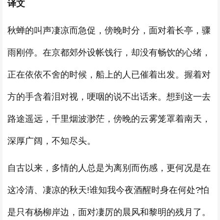
译文
秋蝉的叫声凄凉而急促，傍晚时分，面对着长亭，骤
雨刚停。在京都郊外设帐饯行，却没有畅饮的心绪，
正在依依不舍的时候，船上的人已催着出发。握着对
方的手含着泪对视，哽咽的说不出话来。想到这一去
路途遥远，千里烟波渺茫，傍晚的云雾笼罩着南天，
深厚广阔，不知尽头。
自古以来，多情的人总是为离别而伤感，更何况是在
这冷清、凄凉的秋天!谁知我今夜酒醒时身在何处?怕
是只有杨柳岸边，面对凄厉的晨风和黎明的残月了。