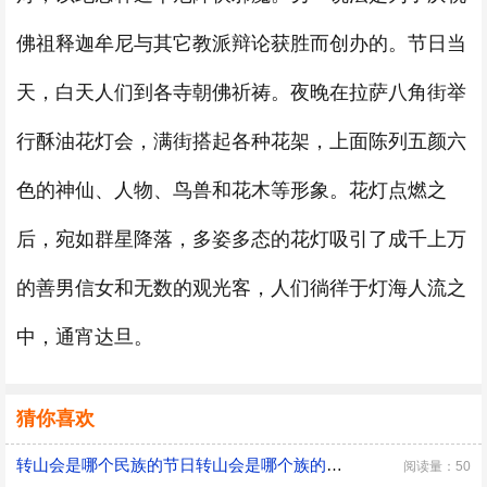
佛祖释迦牟尼与其它教派辩论获胜而创办的。节日当
天，白天人们到各寺朝佛祈祷。夜晚在拉萨八角街举
行酥油花灯会，满街搭起各种花架，上面陈列五颜六
色的神仙、人物、鸟兽和花木等形象。花灯点燃之
后，宛如群星降落，多姿多态的花灯吸引了成千上万
的善男信女和无数的观光客，人们徜徉于灯海人流之
中，通宵达旦。
猜你喜欢
转山会是哪个民族的节日转山会是哪个族的节日
阅读量：50