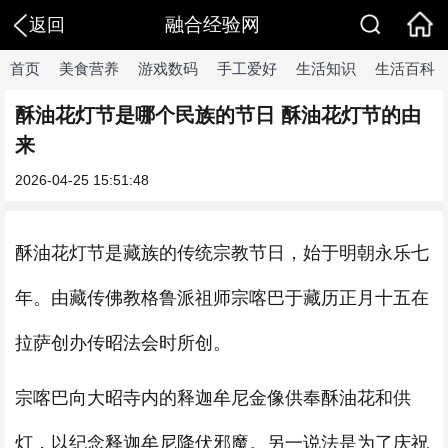
融合经验网
返回
首页
美食营养
游戏数码
手工爱好
生活知识
生活百科
酥油花灯节是哪个民族的节日 酥油花灯节的由
来
2026-04-25 15:51:48
酥油花灯节是藏族的传统宗教节日，始于明朝永乐七
年。由藏传佛教格鲁派祖师宗喀巴于藏历正月十五在
拉萨创办传昭法会时所创。
宗喀巴向大昭寺内的释迦牟尼金像供奉酥油花和供
灯，以纪念释迦牟尼降伏邪魔。另一说法是为了庆祝