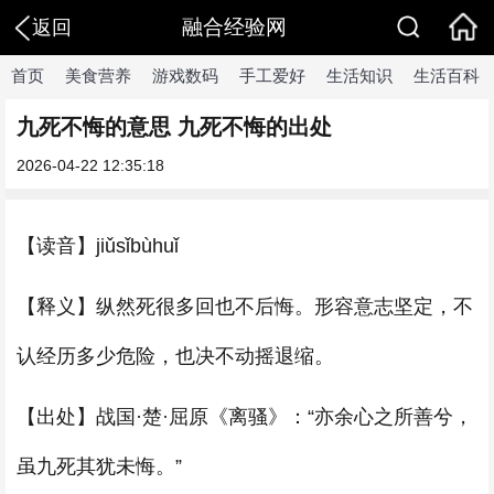
融合经验网
返回
首页
美食营养
游戏数码
手工爱好
生活知识
生活百科
九死不悔的意思 九死不悔的出处
2026-04-22 12:35:18
【读音】jiǔsǐbùhuǐ
【释义】纵然死很多回也不后悔。形容意志坚定，不
认经历多少危险，也决不动摇退缩。
【出处】战国·楚·屈原《离骚》：“亦余心之所善兮，
虽九死其犹未悔。”