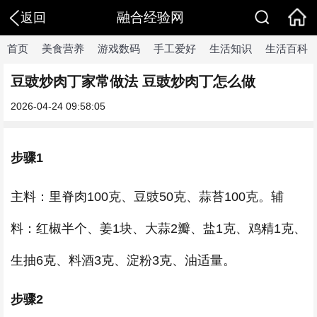
融合经验网
返回
首页
美食营养
游戏数码
手工爱好
生活知识
生活百科
豆豉炒肉丁家常做法 豆豉炒肉丁怎么做
2026-04-24 09:58:05
步骤1
主料：里脊肉100克、豆豉50克、蒜苔100克。辅
料：红椒半个、姜1块、大蒜2瓣、盐1克、鸡精1克、
生抽6克、料酒3克、淀粉3克、油适量。
步骤2