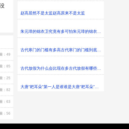
没
赵高居然不是太监赵高原来不是太监
朱元璋的锦衣卫究竟有多可怕朱元璋的锦衣卫可怕吗
古代寒门的门槛有多高古代寒门的门槛到底有多高
量：49
量：85
古代放假为什么会比现在多古代放假有哪些节日可放
量：25
大唐“耙耳朵”第一人是谁谁是大唐“耙耳朵”第一人
量：82
量：63
量：56