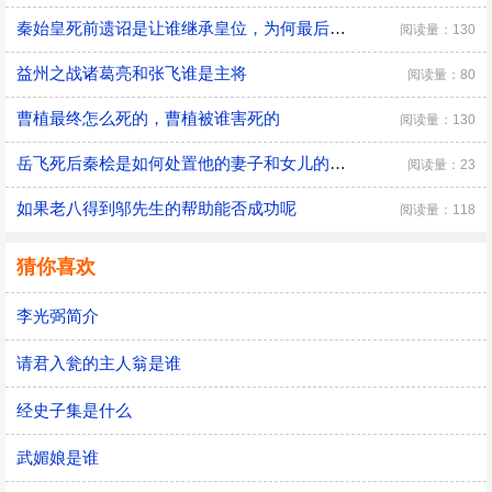
秦始皇死前遗诏是让谁继承皇位，为何最后是胡亥继位
阅读量：130
益州之战诸葛亮和张飞谁是主将
阅读量：80
曹植最终怎么死的，曹植被谁害死的
阅读量：130
​岳飞死后秦桧是如何处置他的妻子和女儿的，秦桧怎么处置岳飞家人的
阅读量：23
如果老八得到邬先生的帮助能否成功呢
阅读量：118
猜你喜欢
李光弼简介
请君入瓮的主人翁是谁
经史子集是什么
武媚娘是谁