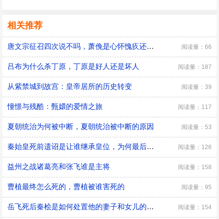
相关推荐
唐文宗征召四次说不吗，萧俛是心怀愧疚还是居功自傲
阅读量：66
吕布为什么杀丁原，丁原是好人还是坏人
阅读量：187
从紫禁城到故宫：皇帝居所的历史转变
阅读量：39
憧憬与残酷：甄嬛的爱情之旅
阅读量：117
夏朝统治为何被中断，夏朝统治被中断的原因
阅读量：53
秦始皇死前遗诏是让谁继承皇位，为何最后是胡亥继位
阅读量：126
益州之战诸葛亮和张飞谁是主将
阅读量：158
曹植最终怎么死的，曹植被谁害死的
阅读量：95
​岳飞死后秦桧是如何处置他的妻子和女儿的，秦桧怎么处置岳飞家人的
阅读量：154