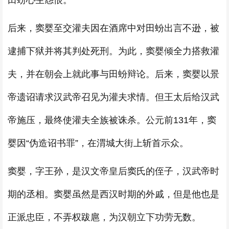
田蚡心生怨恨。
后来，窦婴至交灌夫因在酒席中对田蚡出言不逊，被
逮捕下狱并将其判处死刑。为此，窦婴倾全力搭救灌
夫，并在朝会上就此事与田蚡辩论。后来，窦婴以景
帝遗诏请求汉武帝召见为灌夫求情。但王太后给汉武
帝施压，最终使灌夫全族被诛杀。公元前131年，窦
婴因“伪造诏书罪”，在渭城大街上斩首示众。
窦婴，字王孙，是汉文帝皇后窦氏的侄子，汉武帝时
期的丞相。窦婴虽然是西汉时期的外戚，但是他也是
正派忠臣，不弄权跋扈，为汉朝立下功劳无数。