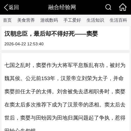
融合经验网
返回
首页
美食营养
游戏数码
手工爱好
生活知识
生活百科
汉朝忠臣，最后却不得好死——窦婴
2026-04-22 12:53:40
七国之乱时，窦婴作为大将军平息叛乱有功，被封为
魏其侯。公元前153年，汉景帝立刘荣为太子，并命
窦婴担任太子的太傅。刘舍被免去丞相职务时，窦婴
在窦太后多次推荐下成为了汉景帝的丞相。窦太后去
世后，窦婴与田蚡因为田地归属问题起了争执，惹得