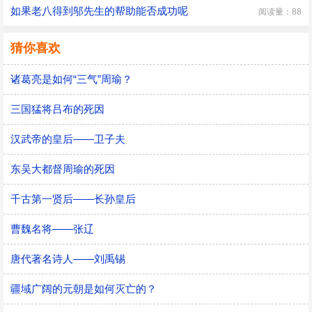
如果老八得到邬先生的帮助能否成功呢
阅读量：88
猜你喜欢
诸葛亮是如何“三气”周瑜？
三国猛将吕布的死因
汉武帝的皇后——卫子夫
东吴大都督周瑜的死因
千古第一贤后——长孙皇后
曹魏名将——张辽
唐代著名诗人——刘禹锡
疆域广阔的元朝是如何灭亡的？