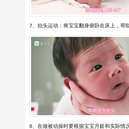
7、抬头运动：将宝宝翻身俯卧在床上，帮
8、在做被动操时要根据宝宝月龄和实际情