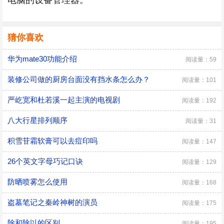
电脑的设备管理器。
猜你喜欢
华为mate30功能介绍
阅读量：59
装修公司做的厨房台面没有挡水条怎么办？
阅读量：101
严屹宽和杜若溪一起主演的电视剧
阅读量：192
八大行星排列顺序
阅读量：31
积雪苷霜软膏可以去痘印吗
阅读量：147
26个英文字母巧记口诀
阅读量：129
防晒喷雾怎么使用
阅读量：168
盗墓笔记之秦岭神树的演员
阅读量：175
除和除以的区别
阅读量：195