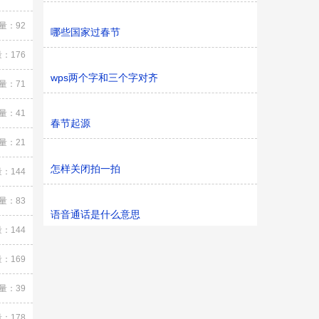
量：92
哪些国家过春节
：176
wps两个字和三个字对齐
量：71
量：41
春节起源
量：21
怎样关闭拍一拍
：144
量：83
语音通话是什么意思
：144
：169
量：39
：178