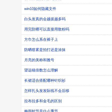
win10如何隐藏文件
白头发真的会越拔越多吗
用完防晒可以直接用散粉吗
方巾怎么系在裤子上
防晒喷雾是拍打还是涂抹
月亮的美称和雅号
望远镜倍数怎么理解
长裙适合搭配哪种针织衫
怎样扎头发发际线不会后移
拉布拉多和金毛的区别
梅雨时节是什么季节