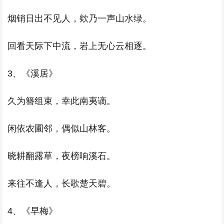
烟销日出不见人，欸乃一声山水绿。
回看天际下中流，岩上无心云相逐。
3、《溪居》
久为簪组束，幸此南夷谪。
闲依农圃邻，偶似山林客。
晓耕翻露草，夜榜响溪石。
来往不逢人，长歌楚天碧。
4、《早梅》