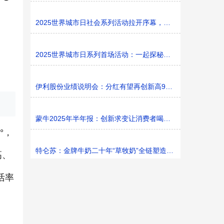
2025世界城市日社会系列活动拉开序幕，探寻社区花园里的
2025世界城市日系列首场活动：一起探秘家门口的“魔法花园
伊利股份业绩说明会：分红有望再创新高9%利润率目标不变
蒙牛2025年半年报：创新求变让消费者喝上奶、喝好奶、喝
°，
特仑苏：金牌牛奶二十年“草牧奶”全链塑造有机新矩阵
高、
活率