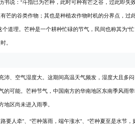
历书说：“斗指巳为芒种，此时可种有芒之谷，过此即失
植有芒的谷类作物；其也是种植农作物时机的分界点，过
这个道理。芒种是一个耕种忙碌的节气，民间也称其为“忙
之时。
充沛、空气湿度大。这期间高温天气频发，湿度大且多闷
气的可能。芒种节气，中国南方的华南地区东南季风雨带
方地区尚未进入雨季。
路要人牵”、“芒种落雨，端午涨水”、“芒种夏至是水节，