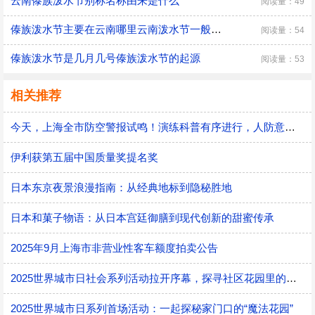
云南傣族泼水节别称名称由来是什么
阅读量：49
傣族泼水节主要在云南哪里云南泼水节一般几天
阅读量：54
傣族泼水节是几月几号傣族泼水节的起源
阅读量：53
相关推荐
今天，上海全市防空警报试鸣！演练科普有序进行，人防意识“声入人心”
伊利获第五届中国质量奖提名奖
日本东京夜景浪漫指南：从经典地标到隐秘胜地
日本和菓子物语：从日本宫廷御膳到现代创新的甜蜜传承
2025年9月上海市非营业性客车额度拍卖公告
2025世界城市日社会系列活动拉开序幕，探寻社区花园里的智慧应用
2025世界城市日系列首场活动：一起探秘家门口的“魔法花园”