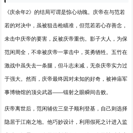
《庆余年2》的结局可谓是惊心动魄。庆帝在与范若
若的对决中，虽被狙击枪瞄准，但范若若心存善念，
未击中庆帝的要害，反被庆帝重伤。影子大人，为保
范闲周全，不幸被庆帝一掌击中，英勇牺牲。五竹在
激战中虽失去一条腿，但斗志未减，无奈庆帝实力过
于强大。然而，庆帝最终因对未知的好奇，被神庙军
事博物馆的顶尖武器——镭射之眼瞬间击败。
庆帝离世后，范闲辅佐三皇子顺利登基，自己则选择
隐居于江南之地。他巧妙设计，利用假死之计进入监