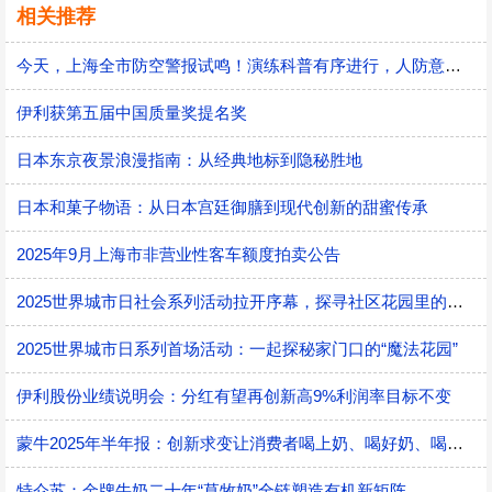
相关推荐
今天，上海全市防空警报试鸣！演练科普有序进行，人防意识“声入人心”
伊利获第五届中国质量奖提名奖
日本东京夜景浪漫指南：从经典地标到隐秘胜地
日本和菓子物语：从日本宫廷御膳到现代创新的甜蜜传承
2025年9月上海市非营业性客车额度拍卖公告
2025世界城市日社会系列活动拉开序幕，探寻社区花园里的智慧应用
2025世界城市日系列首场活动：一起探秘家门口的“魔法花园”
伊利股份业绩说明会：分红有望再创新高9%利润率目标不变
蒙牛2025年半年报：创新求变让消费者喝上奶、喝好奶、喝对奶
特仑苏：金牌牛奶二十年“草牧奶”全链塑造有机新矩阵