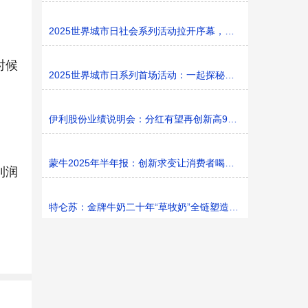
2025世界城市日社会系列活动拉开序幕，探寻社区花园里的
时候
2025世界城市日系列首场活动：一起探秘家门口的“魔法花园
伊利股份业绩说明会：分红有望再创新高9%利润率目标不变
蒙牛2025年半年报：创新求变让消费者喝上奶、喝好奶、喝
利润
特仑苏：金牌牛奶二十年“草牧奶”全链塑造有机新矩阵