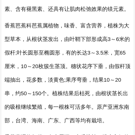
素、含有褪黑素、还具有让肌肉松弛效果的镁元素。
香蕉芭蕉科芭蕉属植物，味香、富含营养，植株为大
型草本，从根状茎发出，由叶鞘下部形成高3～6米的
假杆;叶长圆形至椭圆形，有的长达3～3.5米，宽65
厘米，10～20枚簇生茎顶。穗状花序下垂，由假杆顶
端抽出，花多数，淡黄色;果序弯垂，结果10～20
串，约50～150个。植株结果后枯死，由根状茎长出
的吸根继续繁殖，每一根株可活多年。原产亚洲东南
部，台湾、海南、广东、广西等均有栽培。