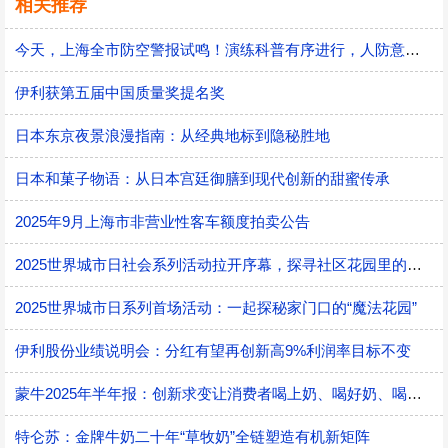
相关推荐
今天，上海全市防空警报试鸣！演练科普有序进行，人防意识“声入人心”
伊利获第五届中国质量奖提名奖
日本东京夜景浪漫指南：从经典地标到隐秘胜地
日本和菓子物语：从日本宫廷御膳到现代创新的甜蜜传承
2025年9月上海市非营业性客车额度拍卖公告
2025世界城市日社会系列活动拉开序幕，探寻社区花园里的智慧应用
2025世界城市日系列首场活动：一起探秘家门口的“魔法花园”
伊利股份业绩说明会：分红有望再创新高9%利润率目标不变
蒙牛2025年半年报：创新求变让消费者喝上奶、喝好奶、喝对奶
特仑苏：金牌牛奶二十年“草牧奶”全链塑造有机新矩阵