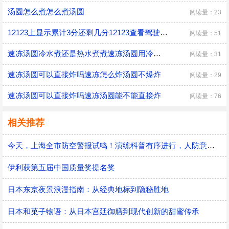
汤圆怎么煮怎么煮汤圆
阅读量：23
12123上显示累计3分还剩几分12123查看驾驶证剩余分
阅读量：51
速冻汤圆冷水煮还是热水煮煮速冻汤圆用冷水还是热水
阅读量：31
速冻汤圆可以直接炸吗速冻怎么炸汤圆不爆炸
阅读量：29
速冻汤圆可以直接炸吗速冻汤圆能不能直接炸
阅读量：76
相关推荐
今天，上海全市防空警报试鸣！演练科普有序进行，人防意识“声入人心”
伊利获第五届中国质量奖提名奖
日本东京夜景浪漫指南：从经典地标到隐秘胜地
日本和菓子物语：从日本宫廷御膳到现代创新的甜蜜传承