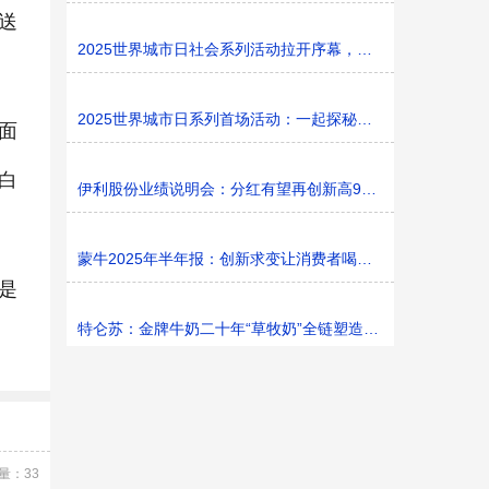
送
2025世界城市日社会系列活动拉开序幕，探寻社区花园里的
2025世界城市日系列首场活动：一起探秘家门口的“魔法花园
面
白
伊利股份业绩说明会：分红有望再创新高9%利润率目标不变
蒙牛2025年半年报：创新求变让消费者喝上奶、喝好奶、喝
是
特仑苏：金牌牛奶二十年“草牧奶”全链塑造有机新矩阵
量：33