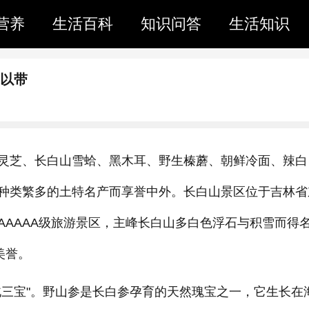
营养
生活百科
知识问答
生活知识
可以带
灵芝、长白山雪蛤、黑木耳、野生榛蘑、朝鲜冷面、辣白
种类繁多的土特名产而享誉中外。长白山景区位于吉林省
AAAAA级旅游景区，主峰长白山多白色浮石与积雪而得
美誉。
北三宝"。野山参是长白参孕育的天然瑰宝之一，它生长在