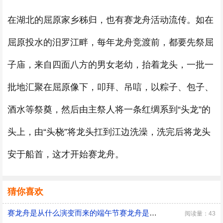
在湖北的屈原家乡秭归，也有赛龙舟活动流传。如在
屈原投水的汨罗江畔，每年龙舟竞渡前，都要先祭屈
子庙，来自四面八方的男女老幼，抬着龙头，一批一
批地汇聚在屈原像下，叩拜、吊唁，以粽子、包子、
酒水等祭奠，然后由主祭人将一条红绸系到“头龙”的
头上，由“头桡”将龙头扛到江边洗澡，洗完后将龙头
安于船首，这才开始赛龙舟。
猜你喜欢
赛龙舟是从什么演变而来的端午节赛龙舟是从什么演变而来的
阅读量：43