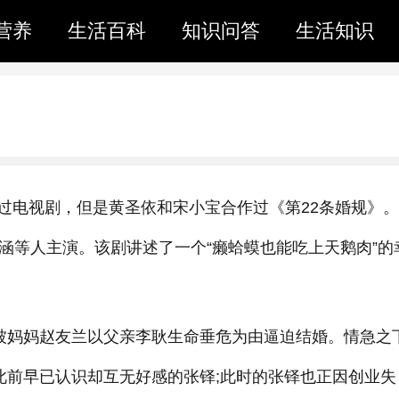
营养
生活百科
知识问答
生活知识
过电视剧，但是黄圣依和宋小宝合作过《第22条婚规》。
涵等人主演。该剧讲述了一个“癞蛤蟆也能吃上天鹅肉”的
，被妈妈赵友兰以父亲李耿生命垂危为由逼迫结婚。情急之
此前早已认识却互无好感的张铎;此时的张铎也正因创业失